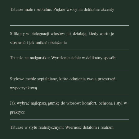
Tatuaże małe i subtelne: Piękne wzory na delikatne akcenty
styczeń 2022
grudzień 2021
Silikony w pielęgnacji włosów: jak działają, kiedy warto je
listopad 2021
stosować i jak unikać obciążenia
październik 2021
Tatuaże na nadgarstku: Wyrażenie siebie w delikatny sposób
wrzesień 2021
Stylowe meble sypialniane, które odmienią twoją przestrzeń
sierpień 2021
wypoczynkową
lipiec 2021
Jak wybrać najlepszą gumkę do włosów: komfort, ochrona i styl w
praktyce
czerwiec 2021
Tatuaże w stylu realistycznym: Wierność detalom i realizm
maj 2021