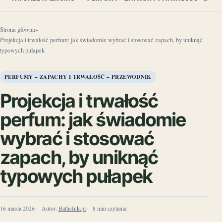
Strona główna
»
Projekcja i trwałość perfum: jak świadomie wybrać i stosować zapach, by uniknąć
typowych pułapek
PERFUMY – ZAPACHY I TRWAŁOŚĆ – PRZEWODNIK
Projekcja i trwałość
perfum: jak świadomie
wybrać i stosować
zapach, by uniknąć
typowych pułapek
16 marca 2026
Autor:
BalticInk.pl
8 min czytania