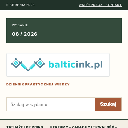
6 SIERPNIA 2026
WSPÓŁPRACA I KONTAKT
WYDANIE
08 / 2026
DZIENNIK PRAKTYCZNEJ WIEDZY
Szukaj
Szukaj
TATUAŻE I PIERCING
PERFUMY – ZAPACHY I TRWAŁOŚĆ –…