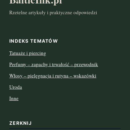
październik 2024
Rzetelne artykuły i praktyczne odpowiedzi
marzec 2024
listopad 2022
INDEKS TEMATÓW
sierpień 2022
Tatuaże i piercing
lipiec 2022
Perfumy – zapachy i trwałość – przewodnik
czerwiec 2022
Włosy – pielęgnacja i rutyna – wskazówki
maj 2022
Uroda
Inne
kwiecień 2022
marzec 2022
ZERKNIJ
luty 2022