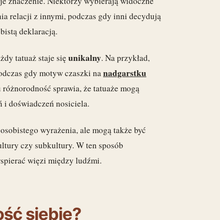
oje znaczenie. Niektórzy wybierają widoczne
a relacji z innymi, podczas gdy inni decydują
obistą deklaracją.
unikalny
dy tatuaż staje się
. Na przykład,
nadgarstku
podczas gdy motyw czaszki na
u różnorodność sprawia, że tatuaże mogą
 i doświadczeń nosiciela.
a osobistego wyrażenia, ale mogą także być
ltury czy subkultury. W ten sposób
spierać więzi między ludźmi.
ść siebie?