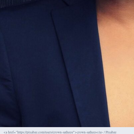
<a href="https://pixabay.com/users/crown-sathees/">crown-sathees</a> / Pixabay