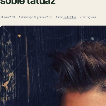
sobie tatuaż
30 maja 2021
Aktualizacja:
31 grudnia 2025
Autor:
BalticInk.pl
7 min czytania