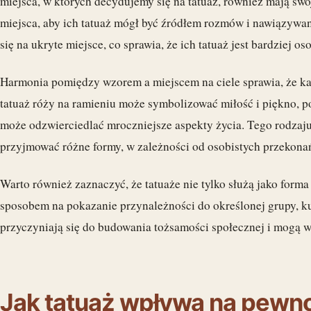
miejsca, w których decydujemy się na tatuaż, również mają sw
miejsca, aby ich tatuaż mógł być źródłem rozmów i nawiązywani
się na ukryte miejsce, co sprawia, że ich tatuaż jest bardziej os
Harmonia pomiędzy wzorem a miejscem na ciele sprawia, że każ
tatuaż róży na ramieniu może symbolizować miłość i piękno, 
może odzwierciedlać mroczniejsze aspekty życia. Tego rodzaj
przyjmować różne formy, w zależności od osobistych przekonań
Warto również zaznaczyć, że tatuaże nie tylko służą jako form
sposobem na pokazanie przynależności do określonej grupy, ku
przyczyniają się do budowania tożsamości społecznej i mogą w
Jak tatuaż wpływa na pewno