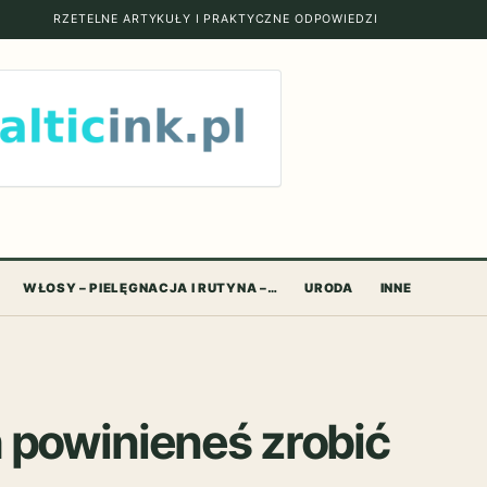
RZETELNE ARTYKUŁY I PRAKTYCZNE ODPOWIEDZI
WŁOSY – PIELĘGNACJA I RUTYNA –…
URODA
INNE
 powinieneś zrobić