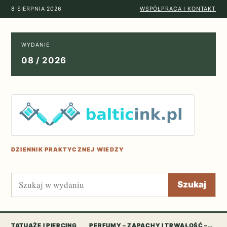
8 SIERPNIA 2026
WSPÓŁPRACA I KONTAKT
WYDANIE
08 / 2026
DZIENNIK PRAKTYCZNEJ WIEDZY
Szukaj
Szukaj
TATUAŻE I PIERCING
PERFUMY – ZAPACHY I TRWAŁOŚĆ –…