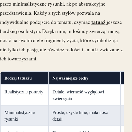
przez minimalistyczne rysunki, aż po abstrakcyjne
przedstawienia. Każdy z tych stylów pozwala na
tatuaż
indywidualne podejście do tematu, czyniąc
jeszcze
bardziej osobistym. Dzięki nim, miłośnicy zwierząt mogą
nosić na swoim ciele fragmenty życia, które symbolizują
nie tylko ich pasję, ale również radości i smutki związane z
ich towarzyszami.
Rodzaj tatuażu
Najważniejsze cechy
Zas
Realistyczne portrety
Detale, wierność wyglądowi
Ucz
zwierzęcia
Minimalistyczne
Proste, czyste linie, mała ilość
Del
rysunki
detali
mił