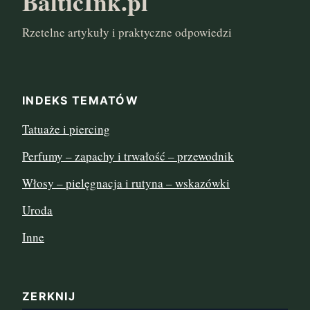
BalticInk.pl
październik 2024
Rzetelne artykuły i praktyczne odpowiedzi
marzec 2024
listopad 2022
INDEKS TEMATÓW
sierpień 2022
Tatuaże i piercing
lipiec 2022
Perfumy – zapachy i trwałość – przewodnik
czerwiec 2022
Włosy – pielęgnacja i rutyna – wskazówki
maj 2022
Uroda
Inne
kwiecień 2022
marzec 2022
ZERKNIJ
luty 2022