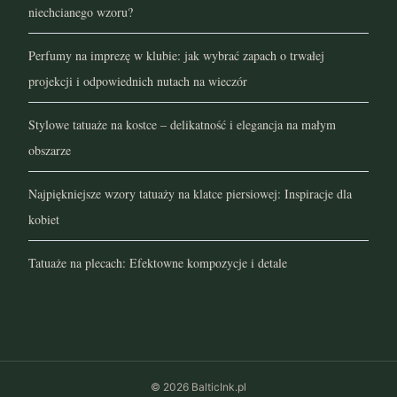
niechcianego wzoru?
kwiecień 2021
Perfumy na imprezę w klubie: jak wybrać zapach o trwałej
marzec 2021
projekcji i odpowiednich nutach na wieczór
luty 2021
Stylowe tatuaże na kostce – delikatność i elegancja na małym
styczeń 2021
obszarze
grudzień 2020
Najpiękniejsze wzory tatuaży na klatce piersiowej: Inspiracje dla
kobiet
listopad 2020
Tatuaże na plecach: Efektowne kompozycje i detale
październik 2020
wrzesień 2020
sierpień 2020
© 2026 BalticInk.pl