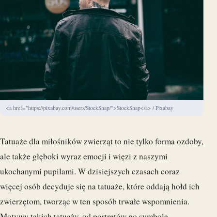
<a href="https://pixabay.com/users/StockSnap/">StockSnap</a> / Pixabay
Tatuaże dla miłośników zwierząt to nie tylko forma ozdoby,
ale także głęboki wyraz emocji i więzi z naszymi
ukochanymi pupilami. W dzisiejszych czasach coraz
więcej osób decyduje się na tatuaże, które oddają hołd ich
zwierzętom, tworząc w ten sposób trwałe wspomnienia.
Motywy takich tatuaży, od portretów po symbole