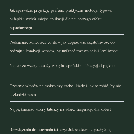
Jak sprawdzić projekcję perfum: praktyczne metody, typowe
styczeń 2022
pułapki i wybór miejsc aplikacji dla najlepszego efektu
grudzień 2021
zapachowego
listopad 2021
Podcinanie końcówek co ile – jak dopasować częstotliwość do
rodzaju i kondycji włosów, by uniknąć rozdwajania i łamliwości
październik 2021
Najlepsze wzory tatuaży w stylu japońskim: Tradycja i piękno
wrzesień 2021
sierpień 2021
Czesanie włosów na mokro czy sucho: kiedy i jak to robić, by nie
uszkodzić pasm
lipiec 2021
Najpiękniejsze wzory tatuaży na udzie: Inspiracje dla kobiet
czerwiec 2021
maj 2021
Rozwiązania do usuwania tatuaży: Jak skutecznie pozbyć się