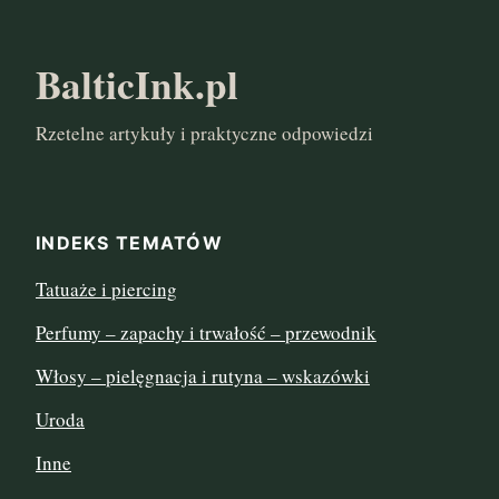
listopad 2024
BalticInk.pl
październik 2024
Rzetelne artykuły i praktyczne odpowiedzi
marzec 2024
listopad 2022
INDEKS TEMATÓW
sierpień 2022
Tatuaże i piercing
lipiec 2022
Perfumy – zapachy i trwałość – przewodnik
czerwiec 2022
Włosy – pielęgnacja i rutyna – wskazówki
maj 2022
Uroda
Inne
kwiecień 2022