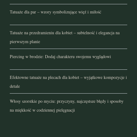
Tatuaże dla par – wzory symbolizujące więź i miłość
maj 2021
kwiecień 2021
Tatuaże na przedramieniu dla kobiet – subtelność i elegancja na
pierwszym planie
marzec 2021
Piercing w brodzie: Dodaj charakteru swojemu wyglądowi
luty 2021
styczeń 2021
Efektowne tatuaże na plecach dla kobiet – wyjątkowe kompozycje i
detale
grudzień 2020
Włosy szorstkie po myciu: przyczyny, najczęstsze błędy i sposoby
listopad 2020
na miękkość w codziennej pielęgnacji
październik 2020
wrzesień 2020