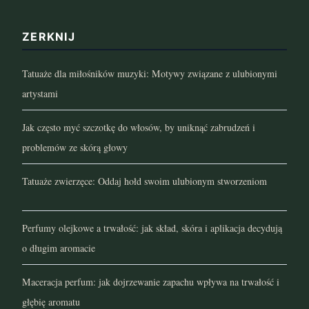
marzec 2022
ZERKNIJ
luty 2022
Tatuaże dla miłośników muzyki: Motywy związane z ulubionymi
styczeń 2022
artystami
grudzień 2021
Jak często myć szczotkę do włosów, by uniknąć zabrudzeń i
listopad 2021
problemów ze skórą głowy
październik 2021
Tatuaże zwierzęce: Oddaj hołd swoim ulubionym stworzeniom
wrzesień 2021
Perfumy olejkowe a trwałość: jak skład, skóra i aplikacja decydują
sierpień 2021
o długim aromacie
lipiec 2021
Maceracja perfum: jak dojrzewanie zapachu wpływa na trwałość i
głębię aromatu
czerwiec 2021