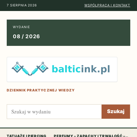
7 SIERPNIA 2026
WSPÓŁPRACA I KONTAKT
WYDANIE
08 / 2026
DZIENNIK PRAKTYCZNEJ WIEDZY
Szukaj
Szukaj
TATUAŻE I PIERCING
PERFUMY – ZAPACHY I TRWAŁOŚĆ –…