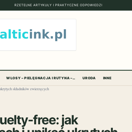
RZETELNE ARTYKUŁY I PRAKTYCZNE ODPOWIEDZI
WŁOSY – PIELĘGNACJA I RUTYNA –…
URODA
INNE
 ukrytych składników zwierzęcych
elty-free: jak