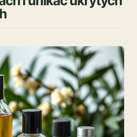
ch i unikać ukrytych
ch