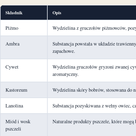
Składnik
Opis
Piżmo
Wydzielina z gruczołów piżmowców, pozy
Ambra
Substancja powstała w układzie trawienn
zapachowe.
Cywet
Wydzielina gruczołów gryzoni zwanej cyw
aromatyczny.
Kastoreum
Wydzielina skóry bobrów, stosowana do n
Lanolina
Substancja pozyskiwana z wełny owiec, c
Miód i wosk
Naturalne produkty pszczele, które mogą
pszczeli