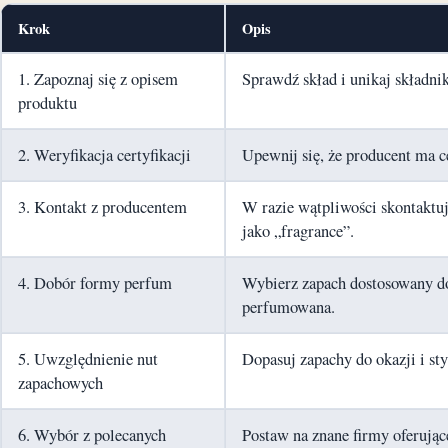
Krok
Opis
1. Zapoznaj się z opisem
Sprawdź skład i unikaj składn
produktu
2. Weryfikacja certyfikacji
Upewnij się, że producent ma ce
3. Kontakt z producentem
W razie wątpliwości skontaktuj s
jako „fragrance”.
4. Dobór formy perfum
Wybierz zapach dostosowany do
perfumowana.
5. Uwzględnienie nut
Dopasuj zapachy do okazji i sty
zapachowych
6. Wybór z polecanych
Postaw na znane firmy oferując