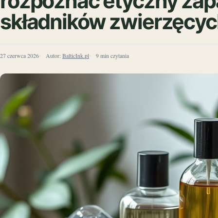
rozpoznać etyczny zapa
składników zwierzęcy
27 czerwca 2026
Autor:
BalticInk.pl
9 min czytania