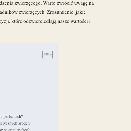
dzenia zwierzęcego. Warto zwrócić uwagę na
kładników zwierzęcych. Zrozumienie, jakie
zji, które odzwierciedlają nasze wartości i
 na perfumach?
eetycznych źródeł?
y są cruelty-free?