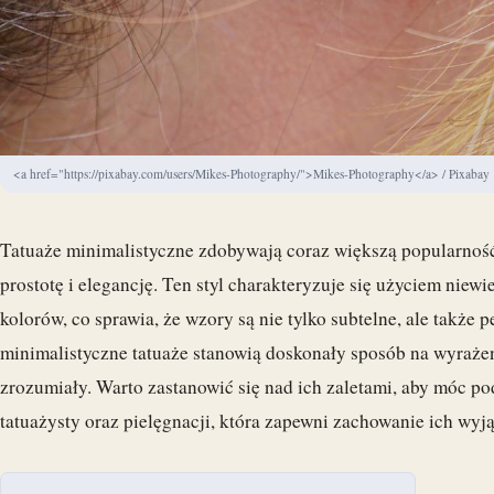
<a href="https://pixabay.com/users/Mikes-Photography/">Mikes-Photography</a> / Pixabay
Tatuaże minimalistyczne zdobywają coraz większą popularność,
prostotę i elegancję. Ten styl charakteryzuje się użyciem niewie
kolorów, co sprawia, że wzory są nie tylko subtelne, ale także
minimalistyczne tatuaże stanowią doskonały sposób na wyrażen
zrozumiały. Warto zastanowić się nad ich zaletami, aby móc p
tatuażysty oraz pielęgnacji, która zapewni zachowanie ich wyj