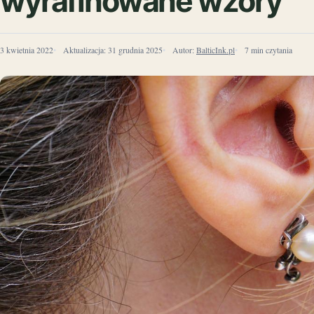
wyrafinowane wzory
3 kwietnia 2022
Aktualizacja:
31 grudnia 2025
Autor:
BalticInk.pl
7 min czytania