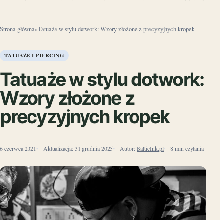
Strona główna
»
Tatuaże w stylu dotwork: Wzory złożone z precyzyjnych kropek
TATUAŻE I PIERCING
Tatuaże w stylu dotwork:
Wzory złożone z
precyzyjnych kropek
6 czerwca 2021
Aktualizacja:
31 grudnia 2025
Autor:
BalticInk.pl
8 min czytania