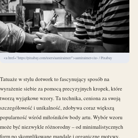
<a href="https://pixabay.com/users/aamiraimer/">aamiraimer</a> / Pixabay
Tatuaże w stylu dotwork to fascynujący sposób na
wyrażenie siebie za pomocą precyzyjnych kropek, które
tworzą wyjątkowe wzory. Ta technika, ceniona za swoją
szczegółowość i unikalność, zdobywa coraz większą
popularność wśród miłośników body artu. Wybór wzoru
może być niezwykle różnorodny – od minimalistycznych
form po skomplikowane mandale i organiczne motywy.