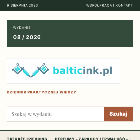
9 SIERPNIA 2026
WSPÓŁPRACA I KONTAKT
WYDANIE
08 / 2026
DZIENNIK PRAKTYCZNEJ WIEDZY
Szukaj
Szukaj
TATUAŻE I PIERCING
PERFUMY – ZAPACHY I TRWAŁOŚĆ –…