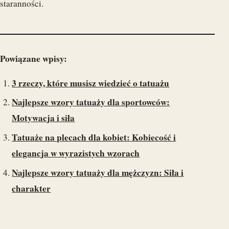
staranności.
Powiązane wpisy:
3 rzeczy, które musisz wiedzieć o tatuażu
Najlepsze wzory tatuaży dla sportowców:
Motywacja i siła
Tatuaże na plecach dla kobiet: Kobiecość i
elegancja w wyrazistych wzorach
Najlepsze wzory tatuaży dla mężczyzn: Siła i
charakter