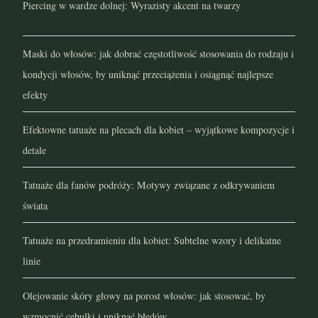
Piercing w wardze dolnej: Wyrazisty akcent na twarzy
listopad 2021
Maski do włosów: jak dobrać częstotliwość stosowania do rodzaju i
październik 2021
kondycji włosów, by uniknąć przeciążenia i osiągnąć najlepsze
wrzesień 2021
efekty
sierpień 2021
Efektowne tatuaże na plecach dla kobiet – wyjątkowe kompozycje i
detale
lipiec 2021
Tatuaże dla fanów podróży: Motywy związane z odkrywaniem
czerwiec 2021
świata
maj 2021
Tatuaże na przedramieniu dla kobiet: Subtelne wzory i delikatne
kwiecień 2021
linie
marzec 2021
Olejowanie skóry głowy na porost włosów: jak stosować, by
wzmocnić cebulki i uniknąć błędów