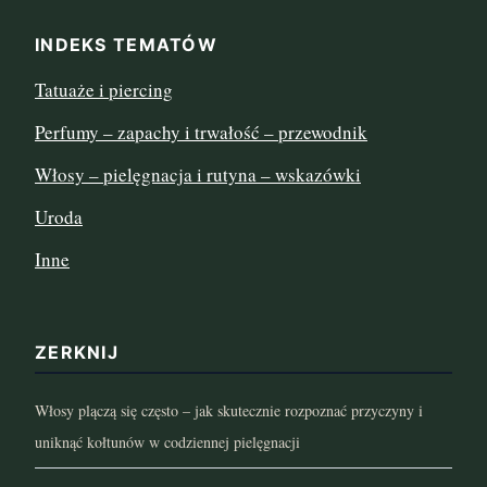
INDEKS TEMATÓW
sierpień 2022
Tatuaże i piercing
lipiec 2022
Perfumy – zapachy i trwałość – przewodnik
czerwiec 2022
Włosy – pielęgnacja i rutyna – wskazówki
maj 2022
Uroda
Inne
kwiecień 2022
marzec 2022
ZERKNIJ
luty 2022
Włosy plączą się często – jak skutecznie rozpoznać przyczyny i
styczeń 2022
uniknąć kołtunów w codziennej pielęgnacji
grudzień 2021