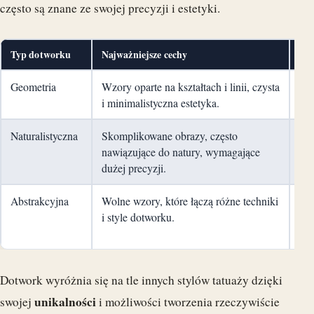
często są znane ze swojej precyzji i estetyki.
Typ dotworku
Najważniejsze cechy
Naj
Geometria
Wzory oparte na kształtach i linii, czysta
Tat
i minimalistyczna estetyka.
któ
Naturalistyczna
Skomplikowane obrazy, często
Obr
nawiązujące do natury, wymagające
roś
dużej precyzji.
nat
Abstrakcyjna
Wolne wzory, które łączą różne techniki
Kre
i style dotworku.
wyr
art
Dotwork wyróżnia się na tle innych stylów tatuaży dzięki
unikalności
swojej
i możliwości tworzenia rzeczywiście