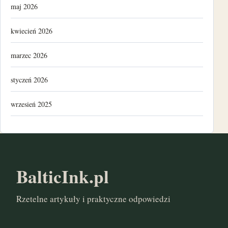
maj 2026
kwiecień 2026
marzec 2026
styczeń 2026
wrzesień 2025
luty 2025
listopad 2024
BalticInk.pl
październik 2024
Rzetelne artykuły i praktyczne odpowiedzi
marzec 2024
listopad 2022