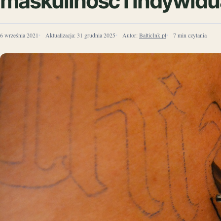
maskuliność i indywidua
6 września 2021
Aktualizacja:
31 grudnia 2025
Autor:
BalticInk.pl
7 min czytania