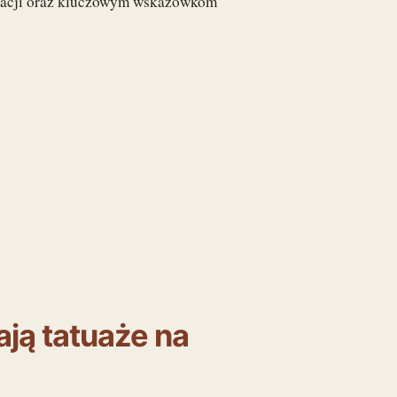
gnacji oraz kluczowym wskazówkom
ją tatuaże na