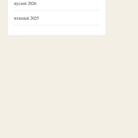
styczeń 2026
wrzesień 2025
luty 2025
listopad 2024
październik 2024
marzec 2024
listopad 2022
sierpień 2022
lipiec 2022
czerwiec 2022