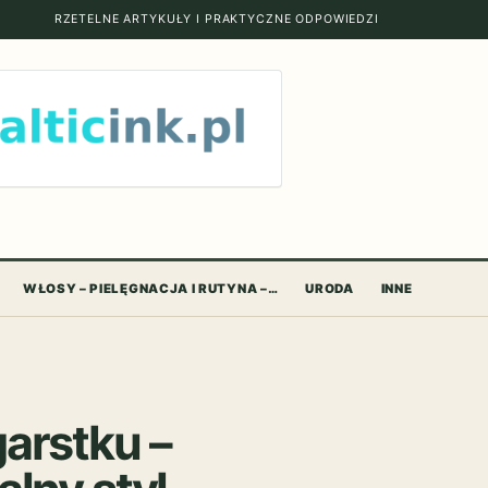
RZETELNE ARTYKUŁY I PRAKTYCZNE ODPOWIEDZI
WŁOSY – PIELĘGNACJA I RUTYNA –…
URODA
INNE
arstku –