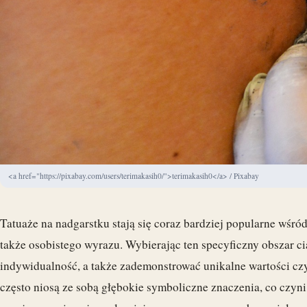
<a href="https://pixabay.com/users/terimakasih0/">terimakasih0</a> / Pixabay
Tatuaże na nadgarstku stają się coraz bardziej popularne wśród
także osobistego wyrazu. Wybierając ten specyficzny obszar c
indywidualność, a także zademonstrować unikalne wartości czy 
często niosą ze sobą głębokie symboliczne znaczenia, co czyni