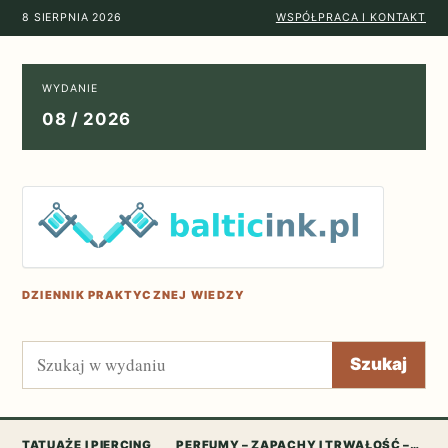
8 SIERPNIA 2026
WSPÓŁPRACA I KONTAKT
WYDANIE
08 / 2026
DZIENNIK PRAKTYCZNEJ WIEDZY
Szukaj
Szukaj
TATUAŻE I PIERCING
PERFUMY – ZAPACHY I TRWAŁOŚĆ –…