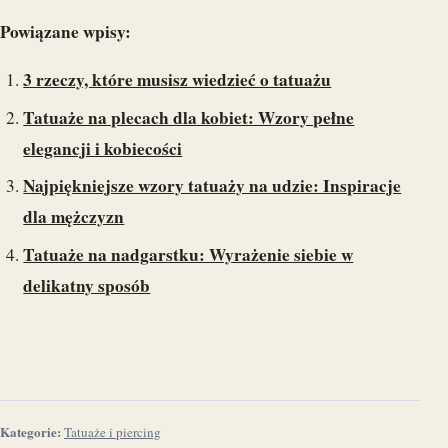
Powiązane wpisy:
3 rzeczy, które musisz wiedzieć o tatuażu
Tatuaże na plecach dla kobiet: Wzory pełne
elegancji i kobiecości
Najpiękniejsze wzory tatuaży na udzie: Inspiracje
dla mężczyzn
Tatuaże na nadgarstku: Wyrażenie siebie w
delikatny sposób
Kategorie:
Tatuaże i piercing