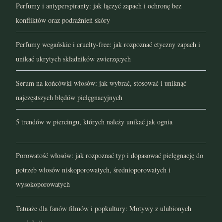
październik 2021
Perfumy i antyperspiranty: jak łączyć zapach i ochronę bez
konfliktów oraz podrażnień skóry
wrzesień 2021
Perfumy wegańskie i cruelty-free: jak rozpoznać etyczny zapach i
sierpień 2021
unikać ukrytych składników zwierzęcych
lipiec 2021
Serum na końcówki włosów: jak wybrać, stosować i uniknąć
czerwiec 2021
najczęstszych błędów pielęgnacyjnych
maj 2021
5 trendów w piercingu, których należy unikać jak ognia
kwiecień 2021
Porowatość włosów: jak rozpoznać typ i dopasować pielęgnację do
marzec 2021
potrzeb włosów niskoporowatych, średnioporowatych i
wysokoporowatych
luty 2021
Tatuaże dla fanów filmów i popkultury: Motywy z ulubionych
styczeń 2021