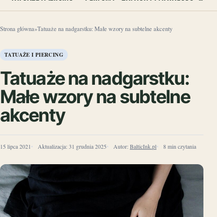
Strona główna
»
Tatuaże na nadgarstku: Małe wzory na subtelne akcenty
TATUAŻE I PIERCING
Tatuaże na nadgarstku:
Małe wzory na subtelne
akcenty
15 lipca 2021
Aktualizacja:
31 grudnia 2025
Autor:
BalticInk.pl
8 min czytania