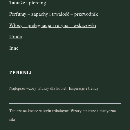
Tatuaże i piercing
lipiec 2022
Perfumy – zapachy i trwałość – przewodnik
czerwiec 2022
Włosy – pielęgnacja i rutyna – wskazówki
maj 2022
Uroda
Inne
kwiecień 2022
marzec 2022
ZERKNIJ
luty 2022
Najlepsze wzory tatuaży dla kobiet: Inspiracje i trendy
styczeń 2022
grudzień 2021
Tatuaże na kostce w stylu tribalnym: Wzory etniczne i mistyczna
listopad 2021
siła