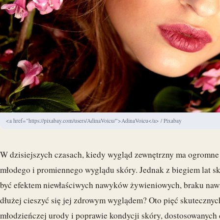
<a href="https://pixabay.com/users/AdinaVoicu/">AdinaVoicu</a> / Pixabay
W dzisiejszych czasach, kiedy wygląd zewnętrzny ma ogromne 
młodego i promiennego wyglądu skóry. Jednak z biegiem lat skó
być efektem niewłaściwych nawyków żywieniowych, braku nawilż
dłużej cieszyć się jej zdrowym wyglądem? Oto pięć skuteczn
młodzieńczej urody i poprawie kondycji skóry, dostosowanych d