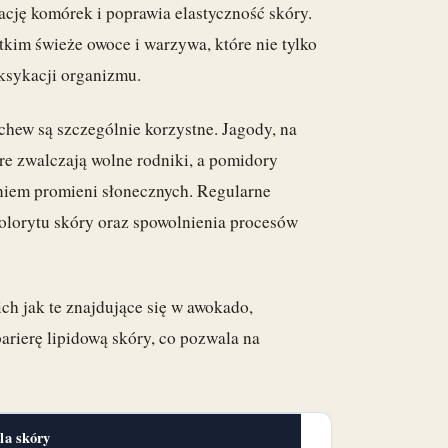
rację komórek i poprawia elastyczność skóry.
kim świeże owoce i warzywa, które nie tylko
oksykacji organizmu.
chew są szczególnie korzystne. Jagody, na
óre zwalczają wolne rodniki, a pomidory
aniem promieni słonecznych. Regularne
olorytu skóry oraz spowolnienia procesów
ich jak te znajdujące się w awokado,
barierę lipidową skóry, co pozwala na
la skóry