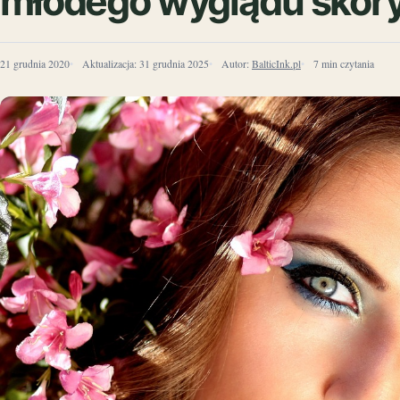
młodego wyglądu skór
21 grudnia 2020
Aktualizacja:
31 grudnia 2025
Autor:
BalticInk.pl
7 min czytania