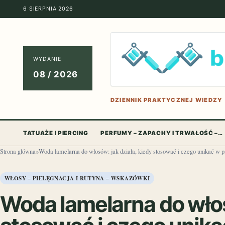
6 SIERPNIA 2026
WYDANIE
08 / 2026
DZIENNIK PRAKTYCZNEJ WIEDZY
TATUAŻE I PIERCING
PERFUMY – ZAPACHY I TRWAŁOŚĆ –…
Strona główna
»
Woda lamelarna do włosów: jak działa, kiedy stosować i czego unikać w p
WŁOSY – PIELĘGNACJA I RUTYNA – WSKAZÓWKI
Woda lamelarna do włos