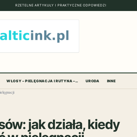
RZETELNE ARTYKUŁY I PRAKTYCZNE ODPOWIEDZI
WŁOSY – PIELĘGNACJA I RUTYNA –…
URODA
INNE
ielęgnacji
ów: jak działa, kiedy