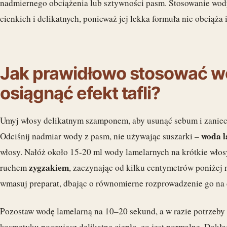
nadmiernego obciążenia lub sztywności pasm. Stosowanie wody
cienkich i delikatnych, ponieważ jej lekka formuła nie obciąża 
Jak prawidłowo stosować wo
osiągnąć efekt tafli?
Umyj włosy delikatnym szamponem, aby usunąć sebum i zanieczy
woda 
Odciśnij nadmiar wody z pasm, nie używając suszarki –
włosy. Nałóż około 15-20 ml wody lamelarnych na krótkie włosy 
zygzakiem
ruchem
, zaczynając od kilku centymetrów poniżej n
wmasuj preparat, dbając o równomierne rozprowadzenie go na 
Pozostaw wodę lamelarną na 10–20 sekund, a w razie potrzeby
kosmetyku poczujesz delikatne ciepło, co jest normalne. Dokła