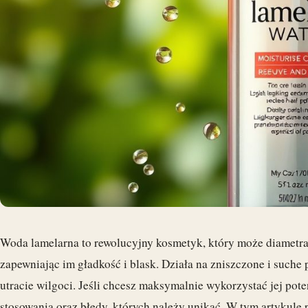
Woda lamelarna to rewolucyjny kosmetyk, który może diametra
zapewniając im gładkość i blask. Działa na zniszczone i suche 
utracie wilgoci. Jeśli chcesz maksymalnie wykorzystać jej poten
stosowania oraz błędy, których należy unikać. W tym artykule p