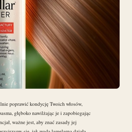
lnie poprawić kondycję Twoich włosów,
pasma, głęboko nawilżając je i zapobiegając
cjał, ważne jest, aby znać zasady jej
rzyjrzymy się, jak woda lamelarna działa,