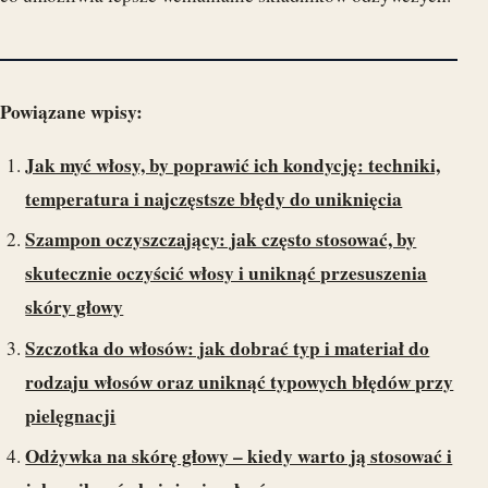
Powiązane wpisy:
Jak myć włosy, by poprawić ich kondycję: techniki,
temperatura i najczęstsze błędy do uniknięcia
Szampon oczyszczający: jak często stosować, by
skutecznie oczyścić włosy i uniknąć przesuszenia
skóry głowy
Szczotka do włosów: jak dobrać typ i materiał do
rodzaju włosów oraz uniknąć typowych błędów przy
pielęgnacji
Odżywka na skórę głowy – kiedy warto ją stosować i