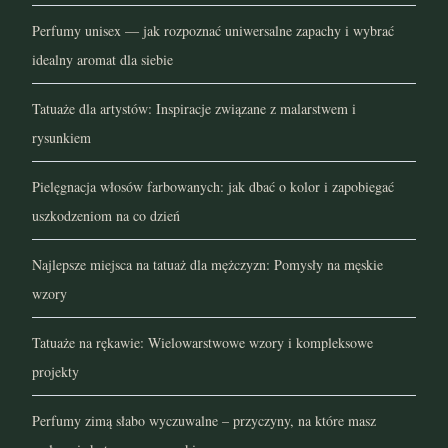
grudzień 2021
Perfumy unisex — jak rozpoznać uniwersalne zapachy i wybrać
listopad 2021
idealny aromat dla siebie
październik 2021
Tatuaże dla artystów: Inspiracje związane z malarstwem i
rysunkiem
wrzesień 2021
Pielęgnacja włosów farbowanych: jak dbać o kolor i zapobiegać
sierpień 2021
uszkodzeniom na co dzień
lipiec 2021
Najlepsze miejsca na tatuaż dla mężczyzn: Pomysły na męskie
czerwiec 2021
wzory
maj 2021
Tatuaże na rękawie: Wielowarstwowe wzory i kompleksowe
projekty
kwiecień 2021
Perfumy zimą słabo wyczuwalne – przyczyny, na które masz
marzec 2021