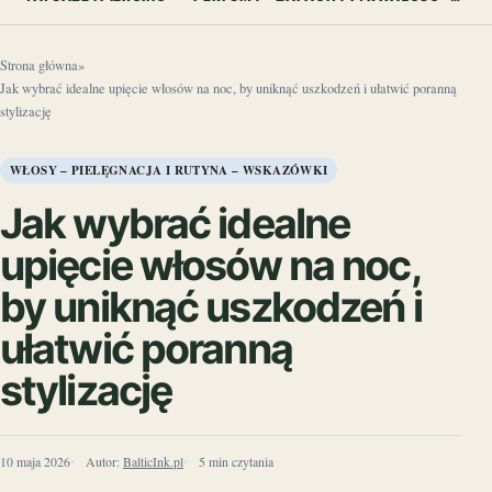
Strona główna
»
Jak wybrać idealne upięcie włosów na noc, by uniknąć uszkodzeń i ułatwić poranną
stylizację
WŁOSY – PIELĘGNACJA I RUTYNA – WSKAZÓWKI
Jak wybrać idealne
upięcie włosów na noc,
by uniknąć uszkodzeń i
ułatwić poranną
stylizację
10 maja 2026
Autor:
BalticInk.pl
5 min czytania