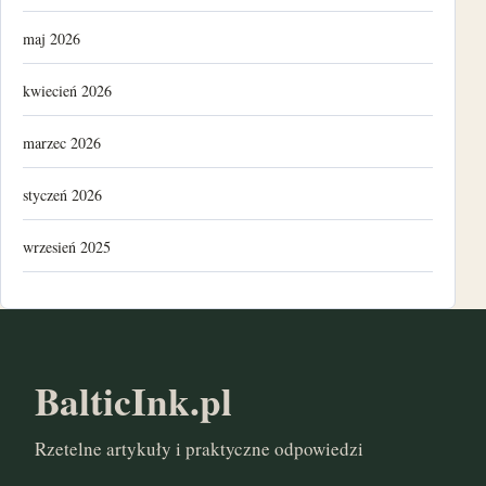
maj 2026
kwiecień 2026
marzec 2026
styczeń 2026
wrzesień 2025
luty 2025
listopad 2024
BalticInk.pl
październik 2024
Rzetelne artykuły i praktyczne odpowiedzi
marzec 2024