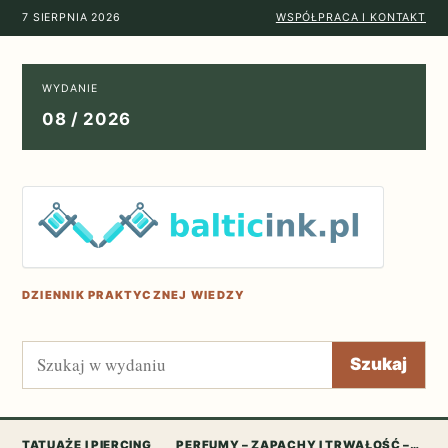
7 SIERPNIA 2026
WSPÓŁPRACA I KONTAKT
WYDANIE
08 / 2026
DZIENNIK PRAKTYCZNEJ WIEDZY
Szukaj
Szukaj
TATUAŻE I PIERCING
PERFUMY – ZAPACHY I TRWAŁOŚĆ –…