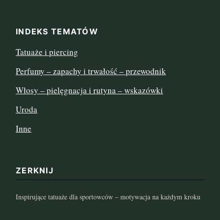
listopad 2022
INDEKS TEMATÓW
sierpień 2022
Tatuaże i piercing
lipiec 2022
Perfumy – zapachy i trwałość – przewodnik
czerwiec 2022
Włosy – pielęgnacja i rutyna – wskazówki
maj 2022
Uroda
Inne
kwiecień 2022
marzec 2022
ZERKNIJ
luty 2022
Inspirujące tatuaże dla sportowców – motywacja na każdym kroku
styczeń 2022