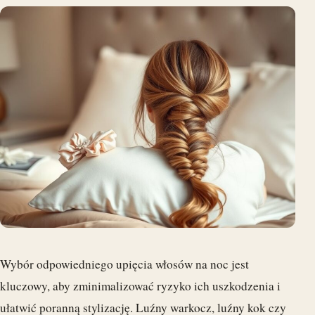
Wybór odpowiedniego upięcia włosów na noc jest
kluczowy, aby zminimalizować ryzyko ich uszkodzenia i
ułatwić poranną stylizację. Luźny warkocz, luźny kok czy