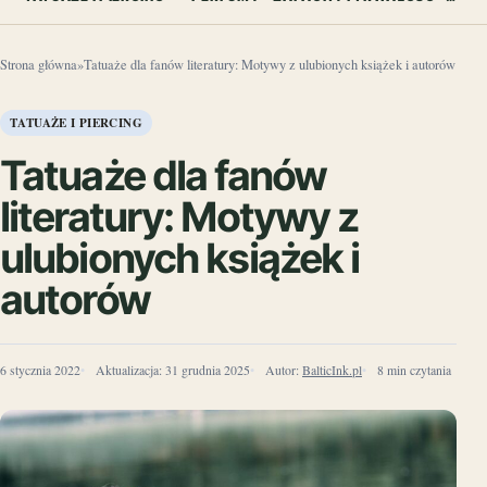
Strona główna
»
Tatuaże dla fanów literatury: Motywy z ulubionych książek i autorów
TATUAŻE I PIERCING
Tatuaże dla fanów
literatury: Motywy z
ulubionych książek i
autorów
6 stycznia 2022
Aktualizacja:
31 grudnia 2025
Autor:
BalticInk.pl
8 min czytania