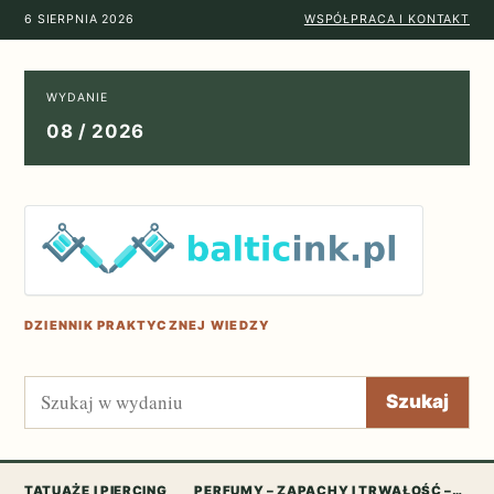
6 SIERPNIA 2026
WSPÓŁPRACA I KONTAKT
WYDANIE
08 / 2026
DZIENNIK PRAKTYCZNEJ WIEDZY
Szukaj
Szukaj
TATUAŻE I PIERCING
PERFUMY – ZAPACHY I TRWAŁOŚĆ –…