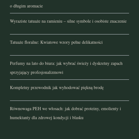
o długim aromacie
czerwiec 2021
Wyraziste tatuaże na ramieniu – silne symbole i osobiste znaczenie
maj 2021
kwiecień 2021
Tatuaże floralne: Kwiatowe wzory pełne delikatności
marzec 2021
Perfumy na lato do biura: jak wybrać świeży i dyskretny zapach
luty 2021
sprzyjający profesjonalizmowi
styczeń 2021
Kompletny przewodnik jak wyhodować piękną brodę
grudzień 2020
Równowaga PEH we włosach: jak dobrać proteiny, emolienty i
listopad 2020
humektanty dla zdrowej kondycji i blasku
październik 2020