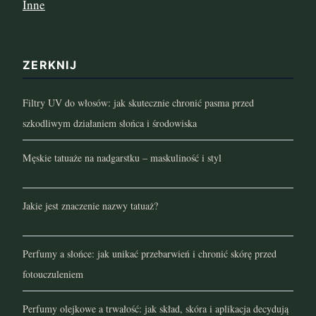
Inne
kwiecień 2022
marzec 2022
ZERKNIJ
luty 2022
Filtry UV do włosów: jak skutecznie chronić pasma przed
styczeń 2022
szkodliwym działaniem słońca i środowiska
grudzień 2021
Męskie tatuaże na nadgarstku – maskuliność i styl
listopad 2021
Jakie jest znaczenie nazwy tatuaż?
październik 2021
wrzesień 2021
Perfumy a słońce: jak unikać przebarwień i chronić skórę przed
fotouczuleniem
sierpień 2021
lipiec 2021
Perfumy olejkowe a trwałość: jak skład, skóra i aplikacja decydują