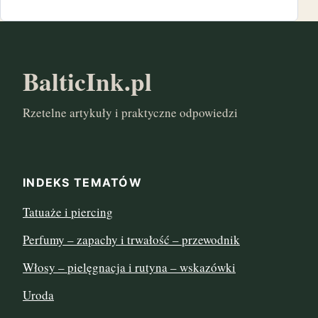
luty 2025
listopad 2024
BalticInk.pl
październik 2024
Rzetelne artykuły i praktyczne odpowiedzi
marzec 2024
listopad 2022
INDEKS TEMATÓW
sierpień 2022
Tatuaże i piercing
lipiec 2022
Perfumy – zapachy i trwałość – przewodnik
czerwiec 2022
Włosy – pielęgnacja i rutyna – wskazówki
maj 2022
Uroda