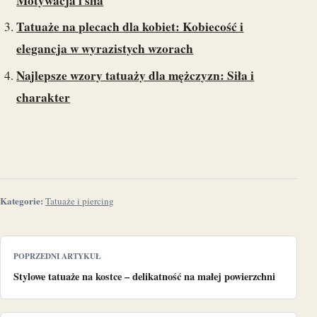
Motywacja i siła
Tatuaże na plecach dla kobiet: Kobiecość i
elegancja w wyrazistych wzorach
Najlepsze wzory tatuaży dla mężczyzn: Siła i
charakter
Kategorie:
Tatuaże i piercing
POPRZEDNI ARTYKUŁ
Stylowe tatuaże na kostce – delikatność na małej powierzchni