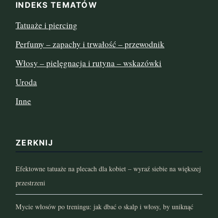
INDEKS TEMATÓW
sierpień 2022
Tatuaże i piercing
lipiec 2022
Perfumy – zapachy i trwałość – przewodnik
czerwiec 2022
Włosy – pielęgnacja i rutyna – wskazówki
maj 2022
Uroda
Inne
kwiecień 2022
marzec 2022
ZERKNIJ
luty 2022
Efektowne tatuaże na plecach dla kobiet – wyraź siebie na większej
styczeń 2022
przestrzeni
grudzień 2021
Mycie włosów po treningu: jak dbać o skalp i włosy, by uniknąć
listopad 2021