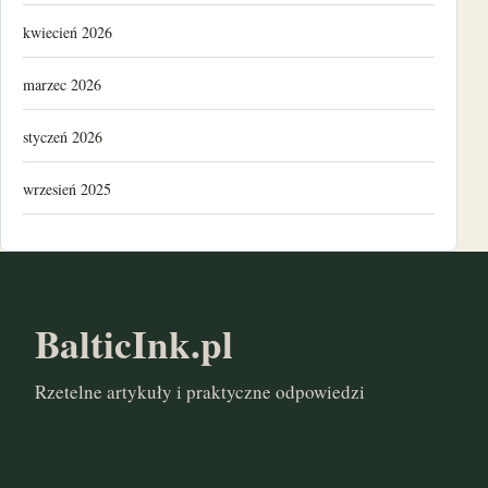
kwiecień 2026
marzec 2026
styczeń 2026
wrzesień 2025
luty 2025
listopad 2024
BalticInk.pl
październik 2024
Rzetelne artykuły i praktyczne odpowiedzi
marzec 2024
listopad 2022