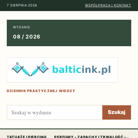
7 SIERPNIA 2026
WSPÓŁPRACA I KONTAKT
WYDANIE
08 / 2026
DZIENNIK PRAKTYCZNEJ WIEDZY
Szukaj
Szukaj
TATUAŻE I PIERCING
PERFUMY – ZAPACHY I TRWAŁOŚĆ –…