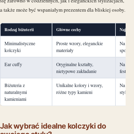
się zarówno w codziennych, jak i eleganckich stylizacjach,
a także może być wspaniałym prezentem dla bliskiej osoby.
Rodzaj biżuterii
Główne cechy
Najleps
Minimalistyczne
Proste wzory, eleganckie
Na co d
kolczyki
materiały
spotkan
Ear cuffy
Oryginalne kształty,
Na casu
nietypowe zakładanie
festiwa
Biżuteria z
Unikalne kolory i wzory,
Na spec
naturalnymi
różne typy kamieni
styliza
kamieniami
Jak wybrać idealne kolczyki do