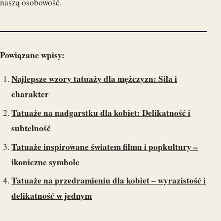
naszą osobowość.
Powiązane wpisy:
Najlepsze wzory tatuaży dla mężczyzn: Siła i
charakter
Tatuaże na nadgarstku dla kobiet: Delikatność i
subtelność
Tatuaże inspirowane światem filmu i popkultury –
ikoniczne symbole
Tatuaże na przedramieniu dla kobiet – wyrazistość i
delikatność w jednym