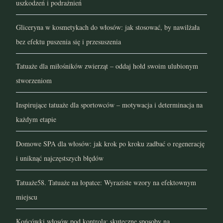
uszkodzeń i podrażnień
październik 2021
Gliceryna w kosmetykach do włosów: jak stosować, by nawilżała
bez efektu puszenia się i przesuszenia
wrzesień 2021
Tatuaże dla miłośników zwierząt – oddaj hołd swoim ulubionym
sierpień 2021
stworzeniom
lipiec 2021
Inspirujące tatuaże dla sportowców – motywacja i determinacja na
czerwiec 2021
każdym etapie
maj 2021
Domowe SPA dla włosów: jak krok po kroku zadbać o regenerację
i uniknąć najczęstszych błędów
kwiecień 2021
Tatuaże58. Tatuaże na łopatce: Wyraziste wzory na efektownym
marzec 2021
miejscu
luty 2021
Końcówki włosów pod kontrolą: skuteczne sposoby na