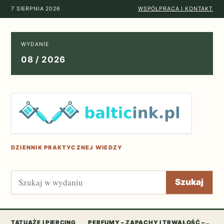
7 SIERPNIA 2026
WSPÓŁPRACA I KONTAKT
WYDANIE
08 / 2026
DZIENNIK PRAKTYCZNEJ WIEDZY
Szukaj
Szukaj
TATUAŻE I PIERCING
PERFUMY – ZAPACHY I TRWAŁOŚĆ –…