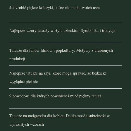
Jak zrobić piękne kolczyki, które nie ranią twoich uszu
styczeń 2022
grudzień 2021
Najlepsze wzory tatuaży w stylu azteckim: Symbolika i tradycja
listopad 2021
Tatuaże dla fanów filmów i popkultury: Motywy z ulubionych
październik 2021
produkcji
wrzesień 2021
Najlepsze tatuaże na szyi, które mogą sprawić, że będziesz
sierpień 2021
wyglądać pięknie
lipiec 2021
9 powodów, dla których powinieneś mieć piękny tatuaż
czerwiec 2021
Tatuaże na nadgarstku dla kobiet: Delikatność i subtelność w
maj 2021
wyrazistych wzorach