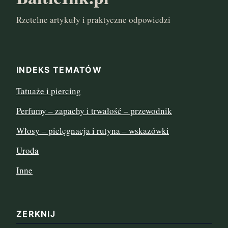
Rzetelne artykuły i praktyczne odpowiedzi
marzec 2024
listopad 2022
INDEKS TEMATÓW
sierpień 2022
Tatuaże i piercing
lipiec 2022
Perfumy – zapachy i trwałość – przewodnik
czerwiec 2022
Włosy – pielęgnacja i rutyna – wskazówki
maj 2022
Uroda
Inne
kwiecień 2022
marzec 2022
ZERKNIJ
luty 2022