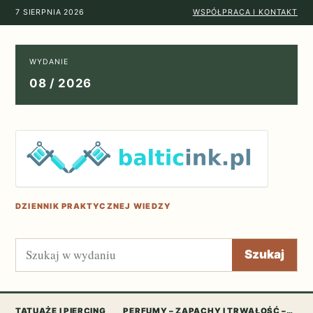
7 SIERPNIA 2026
WSPÓŁPRACA I KONTAKT
WYDANIE
08 / 2026
DZIENNIK PRAKTYCZNEJ WIEDZY
Szukaj
Szukaj
TATUAŻE I PIERCING
PERFUMY – ZAPACHY I TRWAŁOŚĆ –…