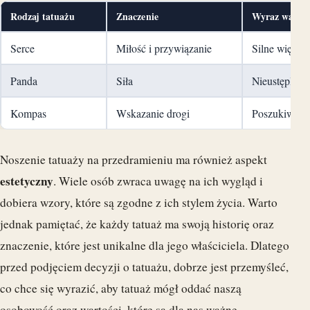
Rodzaj tatuażu
Znaczenie
Wyraz wartoś
Serce
Miłość i przywiązanie
Silne więzi 
Panda
Siła
Nieustępliwo
Kompas
Wskazanie drogi
Poszukiwanie
Noszenie tatuaży na przedramieniu ma również aspekt
estetyczny
. Wiele osób zwraca uwagę na ich wygląd i
dobiera wzory, które są zgodne z ich stylem życia. Warto
jednak pamiętać, że każdy tatuaż ma swoją historię oraz
znaczenie, które jest unikalne dla jego właściciela. Dlatego
przed podjęciem decyzji o tatuażu, dobrze jest przemyśleć,
co chce się wyrazić, aby tatuaż mógł oddać naszą
osobowość oraz wartości, które są dla nas ważne.