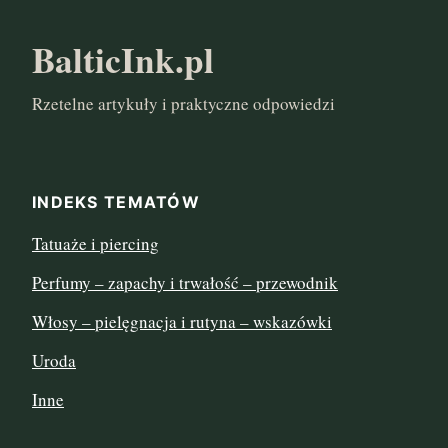
listopad 2024
BalticInk.pl
październik 2024
Rzetelne artykuły i praktyczne odpowiedzi
marzec 2024
listopad 2022
INDEKS TEMATÓW
sierpień 2022
Tatuaże i piercing
lipiec 2022
Perfumy – zapachy i trwałość – przewodnik
czerwiec 2022
Włosy – pielęgnacja i rutyna – wskazówki
maj 2022
Uroda
Inne
kwiecień 2022
marzec 2022