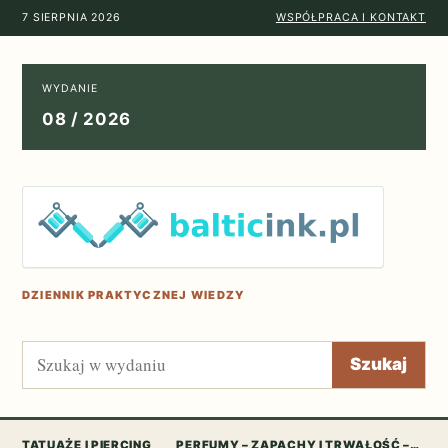
7 SIERPNIA 2026
WSPÓŁPRACA I KONTAKT
WYDANIE
08 / 2026
DZIENNIK PRAKTYCZNEJ WIEDZY
Szukaj
Szukaj
TATUAŻE I PIERCING
PERFUMY – ZAPACHY I TRWAŁOŚĆ –…