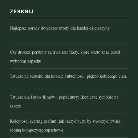
ZERKNIJ
luty 2022
Najlepsze porady dotyczące urody dla każdej dziewczyny
styczeń 2022
grudzień 2021
Czy droższe perfumy są trwalsze: fakty, które warto znać przed
listopad 2021
wyborem zapachu
październik 2021
Tatuaże na brzuchu dla kobiet: Subtelność i piękno kobiecego ciała
wrzesień 2021
Tatuaże dla fanów filmów i popkultury: Ikoniczne symbole na
sierpień 2021
skórze
lipiec 2021
Kolejność layering perfum: jak łączyć nuty, by stworzyć trwałą i
spójną kompozycję zapachową
czerwiec 2021