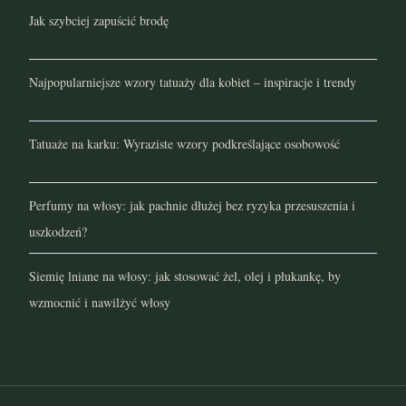
Jak szybciej zapuścić brodę
maj 2021
kwiecień 2021
Najpopularniejsze wzory tatuaży dla kobiet – inspiracje i trendy
marzec 2021
Tatuaże na karku: Wyraziste wzory podkreślające osobowość
luty 2021
styczeń 2021
Perfumy na włosy: jak pachnie dłużej bez ryzyka przesuszenia i
uszkodzeń?
grudzień 2020
Siemię lniane na włosy: jak stosować żel, olej i płukankę, by
listopad 2020
wzmocnić i nawilżyć włosy
październik 2020
wrzesień 2020