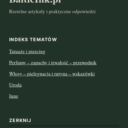
Rzetelne artykuły i praktyczne odpowiedzi
marzec 2024
listopad 2022
INDEKS TEMATÓW
sierpień 2022
Tatuaże i piercing
lipiec 2022
Perfumy – zapachy i trwałość – przewodnik
czerwiec 2022
Włosy – pielęgnacja i rutyna – wskazówki
maj 2022
Uroda
Inne
kwiecień 2022
marzec 2022
ZERKNIJ
luty 2022