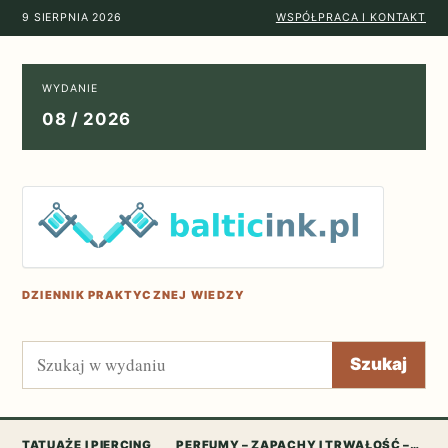
9 SIERPNIA 2026
WSPÓŁPRACA I KONTAKT
WYDANIE
08 / 2026
DZIENNIK PRAKTYCZNEJ WIEDZY
Szukaj
Szukaj
TATUAŻE I PIERCING
PERFUMY – ZAPACHY I TRWAŁOŚĆ –…