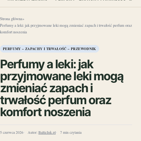
Strona główna
»
Perfumy a leki: jak przyjmowane leki mogą zmieniać zapach i trwałość perfum oraz
komfort noszenia
PERFUMY – ZAPACHY I TRWAŁOŚĆ – PRZEWODNIK
Perfumy a leki: jak
przyjmowane leki mogą
zmieniać zapach i
trwałość perfum oraz
komfort noszenia
5 czerwca 2026
Autor:
BalticInk.pl
7 min czytania