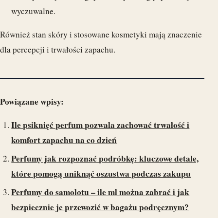
wyczuwalne.
Również stan skóry i stosowane kosmetyki mają znaczenie
dla percepcji i trwałości zapachu.
Powiązane wpisy:
Ile psiknięć perfum pozwala zachować trwałość i
komfort zapachu na co dzień
Perfumy jak rozpoznać podróbkę: kluczowe detale,
które pomogą uniknąć oszustwa podczas zakupu
Perfumy do samolotu – ile ml można zabrać i jak
bezpiecznie je przewozić w bagażu podręcznym?