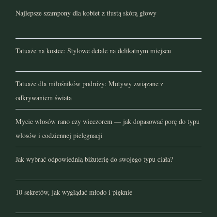
Najlepsze szampony dla kobiet z tłustą skórą głowy
styczeń 2022
grudzień 2021
Tatuaże na kostce: Stylowe detale na delikatnym miejscu
listopad 2021
Tatuaże dla miłośników podróży: Motywy związane z
październik 2021
odkrywaniem świata
wrzesień 2021
Mycie włosów rano czy wieczorem — jak dopasować porę do typu
sierpień 2021
włosów i codziennej pielęgnacji
lipiec 2021
Jak wybrać odpowiednią biżuterię do swojego typu ciała?
czerwiec 2021
10 sekretów, jak wyglądać młodo i pięknie
maj 2021