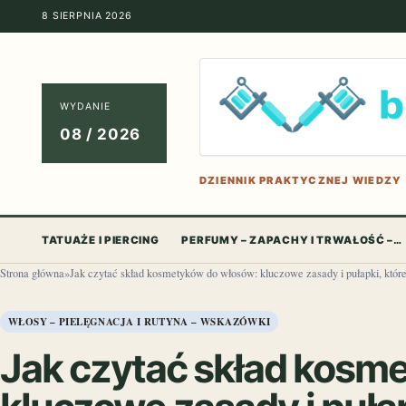
8 SIERPNIA 2026
WYDANIE
08 / 2026
DZIENNIK PRAKTYCZNEJ WIEDZY
TATUAŻE I PIERCING
PERFUMY – ZAPACHY I TRWAŁOŚĆ –…
Strona główna
»
Jak czytać skład kosmetyków do włosów: kluczowe zasady i pułapki, któr
WŁOSY – PIELĘGNACJA I RUTYNA – WSKAZÓWKI
Jak czytać skład kosm