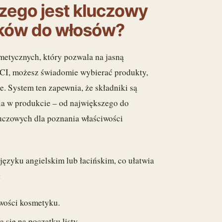
czego jest kluczowy
yków do włosów?
etycznych, który pozwala na jasną
NCI, możesz świadomie wybierać produkty,
e. System ten zapewnia, że składniki są
ia w produkcie – od największego do
luczowych dla poznania właściwości
ęzyku angielskim lub łacińskim, co ułatwia
:
iwości kosmetyku.
 się na początku listy.