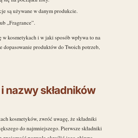
ncje są używane w danym produkcie.
lub „Fragrance”.
ię w kosmetykach i w jaki sposób wpływa to na
ze dopasowanie produktów do Twoich potrzeb,
 i nazwy składników
tach kosmetyków, zwróć uwagę, że składniki
iększego do najmniejszego. Pierwsze składniki
ch znajomość pozwala określić jego główną