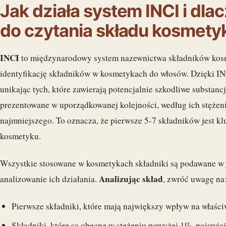
Jak działa system INCI i dla
do czytania składu kosmet
INCI
to międzynarodowy system nazewnictwa składników kosm
identyfikację składników w kosmetykach do włosów. Dzięki I
unikając tych, które zawierają potencjalnie szkodliwe substancj
prezentowane w uporządkowanej kolejności, według ich stężen
najmniejszego. To oznacza, że pierwsze 5-7 składników jest k
kosmetyku.
Wszystkie stosowane w kosmetykach składniki są podawane w j
Analizując skład
analizowanie ich działania.
, zwróć uwagę na
Pierwsze składniki, które mają największy wpływ na właśc
Składniki, które są obecne w stężeniu powyżej 1%, pojawiają