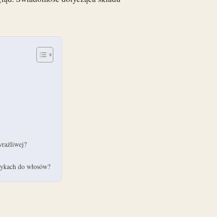
wrażliwej?
tykach do włosów?