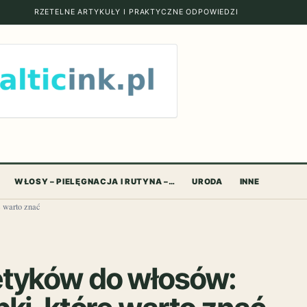
RZETELNE ARTYKUŁY I PRAKTYCZNE ODPOWIEDZI
WŁOSY – PIELĘGNACJA I RUTYNA –…
URODA
INNE
e warto znać
etyków do włosów: